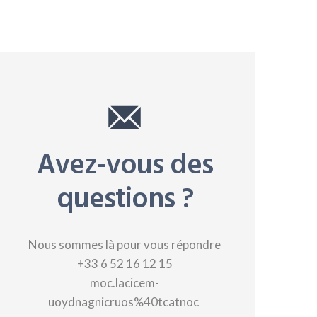
Avez-vous des
questions ?
Nous sommes là pour vous répondre
+33 6 52 16 12 15
moc.lacicem-
uoydnagnicruos%40tcatnoc