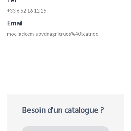
Tel
+33 6 52 16 12 15
Email
moc.lacicem-uoydnagnicruos%40tcatnoc
Besoin d'un catalogue ?